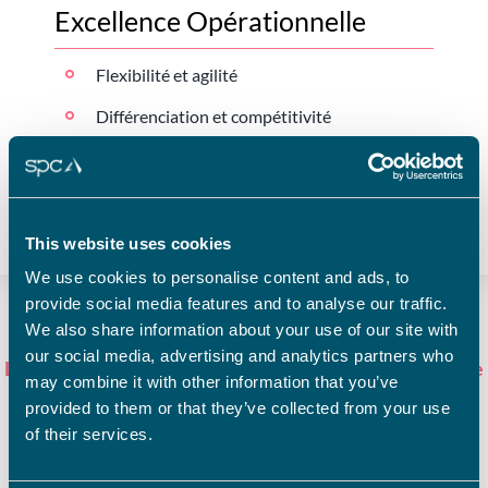
Excellence Opérationnelle
Flexibilité et agilité
Différenciation et compétitivité
Optimisation de l’outil industriel
Maîtrise de la donnée
This website uses cookies
We use cookies to personalise content and ads, to
provide social media features and to analyse our traffic.
We also share information about your use of our site with
our social media, advertising and analytics partners who
La stratégie pour soutenir la transformation et répondre
may combine it with other information that you’ve
aux principaux enjeux repose sur trois points majeurs
provided to them or that they’ve collected from your use
of their services.
pour lesquels les consultants et les experts du groupe
SPC interviennent régulièrement.