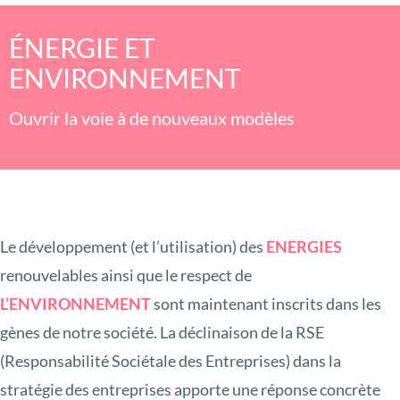
ÉNERGIE ET
ENVIRONNEMENT
Ouvrir la voie à de nouveaux modèles
Le développement (et l’utilisation) des
ENERGIES
renouvelables ainsi que le respect de
L’ENVIRONNEMENT
sont maintenant inscrits dans les
gènes de notre société. La déclinaison de la RSE
(Responsabilité Sociétale des Entreprises) dans la
stratégie des entreprises apporte une réponse concrète