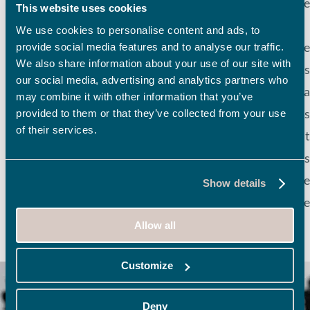
Dans un marché de plus en plus orienté vers l
This website uses cookies
service, la donnée est indissociable du produit.
We use cookies to personalise content and ads, to
Les exigences du marché rendent indispensable un
provide social media features and to analyse our traffic.
We also share information about your use of our site with
interconnexion plus forte des métiers dan
our social media, advertising and analytics partners who
l’Entreprise, du Commerce à l’Usine, de la R&D à l
may combine it with other information that you’ve
Production, de la Maintenance à la Qualité. Ce
provided to them or that they’ve collected from your use
of their services.
relations devenues incontournables obligen
naturellement à interconnecter plus fortement le
systèmes d’information entre eux, alors que l
Show details
cloisonnement était jusqu’à maintenant le mode d
protection le plus couramment mis en œuvre.
Allow all
Customize
Deny