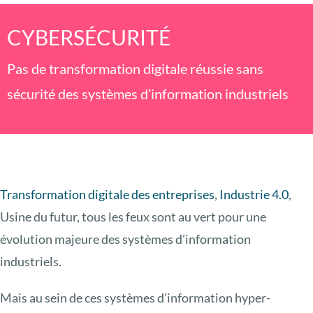
CYBERSÉCURITÉ
Pas de transformation digitale réussie sans
sécurité des systèmes d’information industriels
Transformation digitale des entreprises
,
Industrie 4.0
,
Usine du futur, tous les feux sont au vert pour une
évolution majeure des systèmes d’information
industriels.
Mais au sein de ces systèmes d’information hyper-