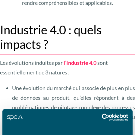
rendre compréhensibles et applicables.
Industrie 4.0 : quels
impacts ?
Les évolutions induites par
l’Industrie 4.0
sont
essentiellement de 3 natures :
Une évolution du marché qui associe de plus en plu
de données au produit, qu’elles répondent à de
problématiques de pilotage complexe des processu
de production, des données de personnalisation d
produit, de traçabilité ou de qualité.