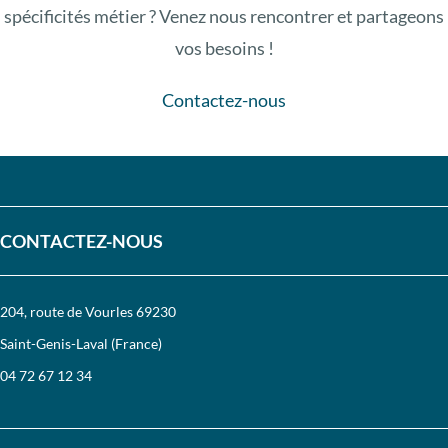
spécificités métier ? Venez nous rencontrer et partageons
vos besoins !
Contactez-nous
CONTACTEZ-NOUS
204, route de Vourles 69230
Saint-Genis-Laval (France)
04 72 67 12 34