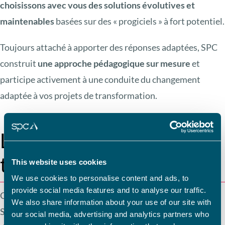
choisissons avec vous des solutions évolutives et
maintenables
basées sur des « progiciels » à fort potentiel.
Toujours attaché à apporter des réponses adaptées, SPC
construit
une approche pédagogique sur mesure
et
participe activement à une conduite du changement
adaptée à vos projets de transformation.
Les MES au cœur de la
transformation digitale
This website uses cookies
We use cookies to personalise content and ads, to
provide social media features and to analyse our traffic.
Que vous partiez d’un besoin global ou très localisé, le
We also share information about your use of our site with
Système d’Information Industriel est un patchwork
our social media, advertising and analytics partners who