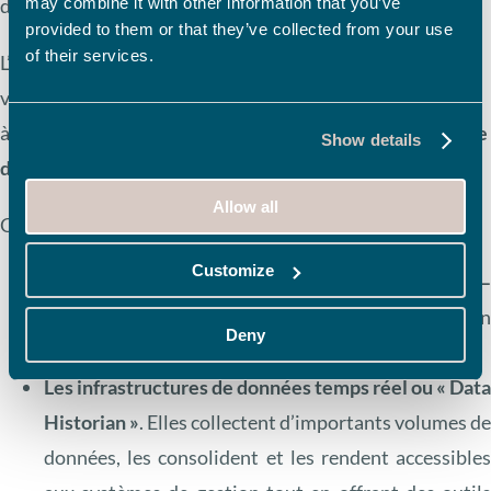
may combine it with other information that you’ve
d’applications métier.
provided to them or that they’ve collected from your use
of their services.
L’urbanisation de cet ensemble garantit les enjeux de
votre transformation digitale dès lors qu’elle est associée
à une bonne connaissance de
l’ossature de votre Système
Show details
d’Information industriel.
Allow all
Ces solutions toucheront notamment :
Customize
L’ordonnancement des fabrications (APS 
Advanced Planning Scheduling)
et l’optimisatio
Deny
des opérations de fabrication.
Les infrastructures de données temps réel ou « Dat
Historian »
. Elles collectent d’importants volumes d
données, les consolident et les rendent accessible