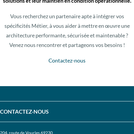
solutions et leur maintien en condition opérationnelle.
Vous recherchez un partenaire apte à intégrer vos
spécificités Métier, à vous aider à mettre en œuvre une
architecture performante, sécurisée et maintenable ?
Venez nous rencontrer et partageons vos besoins !
Contactez-nous
CONTACTEZ-NOUS
204, route de Vourles 69230