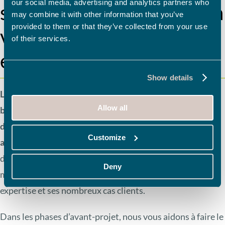
our social media, advertising and analytics partners who
solutions pour répondre à
may combine it with other information that you’ve
provided to them or that they’ve collected from your use
vos enjeux d’aujourd’hui
of their services.
et de demain
Show details
Le contrôle des procédés industriels exige à la fois une
Allow all
bonne compréhension de vos procédés et conditions
d’exploitation, et une bonne connaissance des
Customize
architectures et solutions d’automatisme.
Fort de 30 ans
d’expérience, le Groupe SPC vous aide à obtenir la
Deny
meilleure configuration possible en s’appuyant sur son
expertise et ses nombreux cas clients.
Dans les phases d’avant-projet, nous vous aidons à faire le