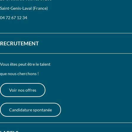
Saint-Genis-Laval (France)
04 72 67 12 34
RECRUTEMENT
Vous êtes peut être le talent
que nous cherchons !
Voir nos offres
Candidature spontanée