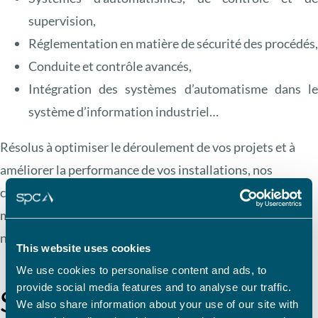
supervision,
Réglementation en matière de sécurité des procédés,
Conduite et contrôle avancés,
Intégration des systèmes d’automatisme dans l
système d’information industriel…
Résolus à optimiser le déroulement de vos projets et à
améliorer la performance de vos installations, nos
consultants disposent d’un large référentiel
méthodologique et documentaire, ainsi que de très
nombreux retours d’expérience.
This website uses cookies
We use cookies to personalise content and ads, to
provide social media features and to analyse our traffic.
SCADA, DCS… Des
We also share information about your use of our site with