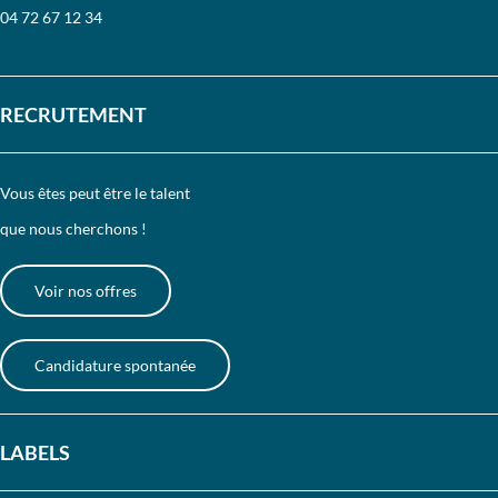
04 72 67 12 34
RECRUTEMENT
Vous êtes peut être le talent
que nous cherchons !
Voir nos offres
Candidature spontanée
LABELS