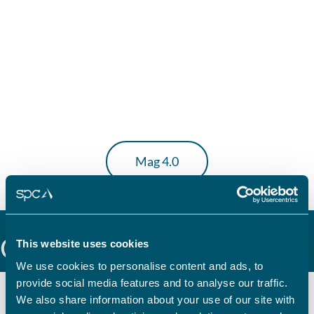
Mag 4.0
Cas clients
This website uses cookies
We use cookies to personalise content and ads, to
provide social media features and to analyse our traffic.
We also share information about your use of our site with
Mise en place d’un système