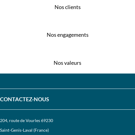
Nos clients
Nos engagements
Nos valeurs
CONTACTEZ-NOUS
204, route de Vourles 69230
Saint-Genis-Laval (France)