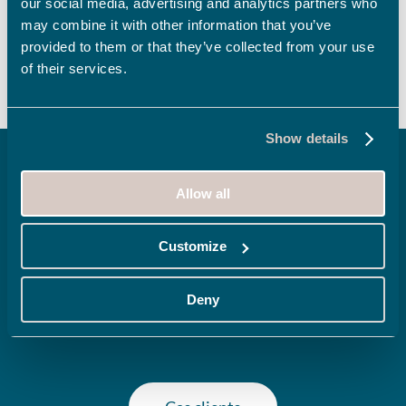
our social media, advertising and analytics partners who
de télémaintenance
may combine it with other information that you’ve
provided to them or that they’ve collected from your use
cybersécurisé
of their services.
Show details
Allow all
Customize
Deny