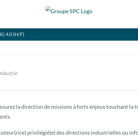
 4.0 (H/F)
industrie
surez la direction de missions à forts enjeux touchant la t
ents.
cuteur(rice) privilégié(e) des directions industrielles ou in