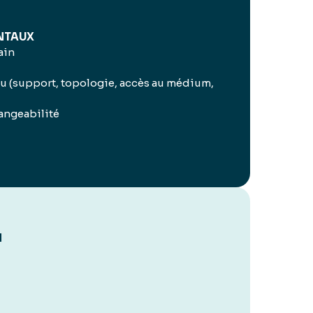
NTAUX
ain
 (support, topologie, accès au médium,
hangeabilité
N