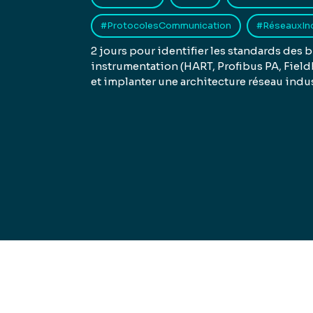
#ProtocolesCommunication
#RéseauxInd
2 jours pour identifier les standards des b
instrumentation (HART, Profibus PA, Fiel
et implanter une architecture réseau indus