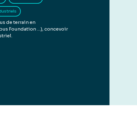
ustriels
us de terrain en
dbus Foundation …), concevoir
triel.