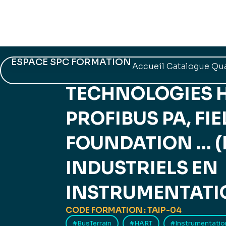
ESPACE SPC FORMATION
Accueil
Catalogue
Qua
Revenir au catalogue
TECHNOLOGIES H
PROFIBUS PA, FI
FOUNDATION … 
INDUSTRIELS EN
INSTRUMENTATI
CODE FORMATION : TAIP-04
#BusTerrain
#HART
#Instrumentatio