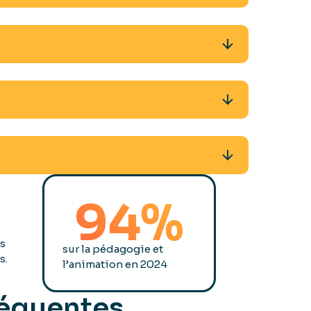
94%
es
sur la pédagogie et
s.
l’animation en 2024
réquentes