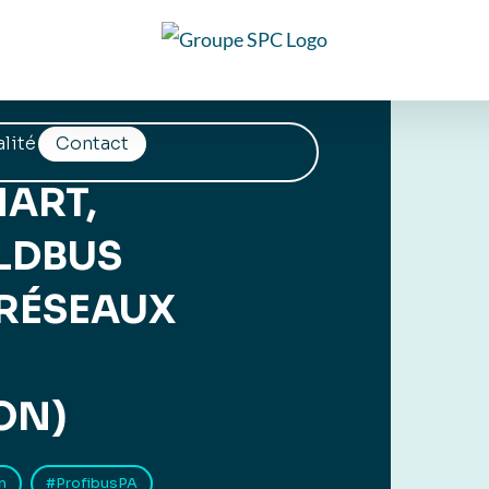
lité
Contact
ART,
ELDBUS
(RÉSEAUX
ON)
n
#ProfibusPA