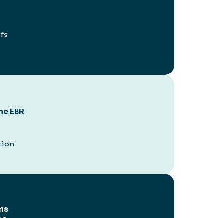
e
ifs
ème EBR
tion
ons