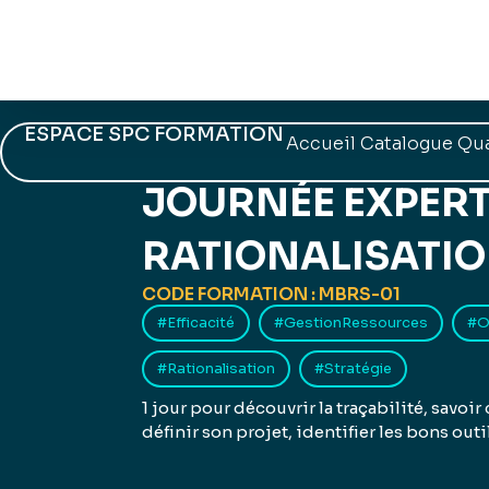
ESPACE SPC FORMATION
Accueil
Catalogue
Qua
Revenir au catalogue
JOURNÉE EXPERT
RATIONALISATIO
CODE FORMATION : MBRS-01
#Efficacité
#GestionRessources
#O
#Rationalisation
#Stratégie
1 jour pour découvrir la traçabilité, savoi
définir son projet, identifier les bons outi