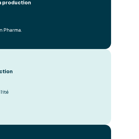
la production
on Pharma.
ction
lité