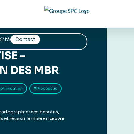
lité
Contact
ISE –
N DES MBR
ptimisation
#Processus
r cartographier ses besoins,
ls et réussir la mise en œuvre