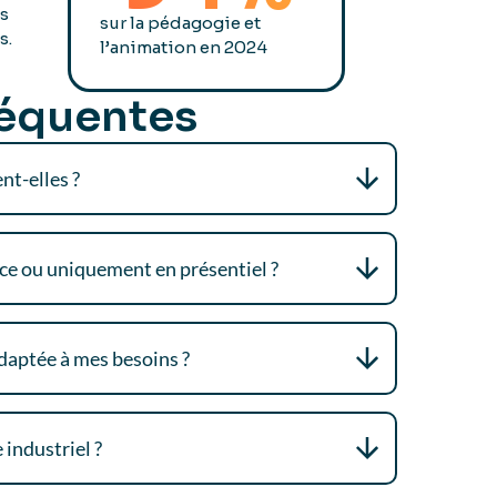
es
sur la pédagogie et
s.
l’animation en 2024
réquentes
nt-elles ?
ce ou uniquement en présentiel ?
daptée à mes besoins ?
industriel ?