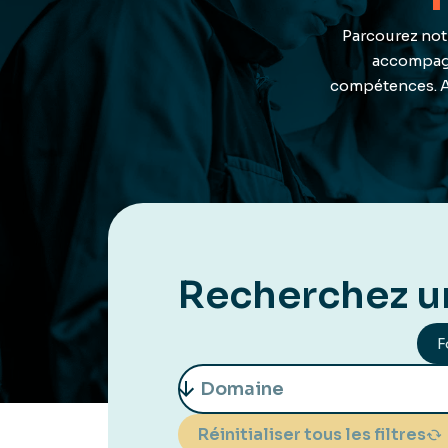
Parcourez not
accompagn
compétences. Af
Recherchez u
F
Réinitialiser tous les filtres