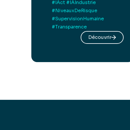
#IAct
#IAIndustrie
#NiveauxDeRisque
#SupervisionHumaine
#Transparence
Découvrir