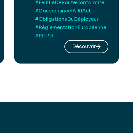
#FeuilleDeRouteConformité
#GouvernanceIA
#IAct
#ObligationsDuDéployeur
#RéglementationEuropéenne
#RGPD
Découvrir