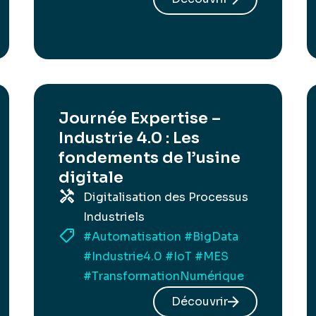
Journée Expertise –
Industrie 4.0 : Les
fondements de l’usine
digitale
Digitalisation des Processus
Industriels
#Automatisation
#BigData
#Industrie4.0
#IoT
#MES
#TransformationNumérique
Découvrir