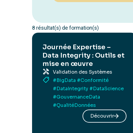
8 résultat(s) de formation(s)
Journée Expertise –
Data Integrity : Outils et
mise en œuvre
Validation des Systèmes
#BigData
#Conformité
#DataIntegrity
#DataScience
#GouvernanceData
#QualitéDonnées
Découvrir