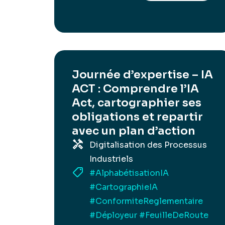
Journée d’expertise – IA
ACT : Comprendre l’IA
Act, cartographier ses
obligations et repartir
avec un plan d’action
Digitalisation des Processus
Industriels
#AlphabétisationIA
#CartographieIA
#ConformiteReglementaire
#Déployeur
#FeuilleDeRoute