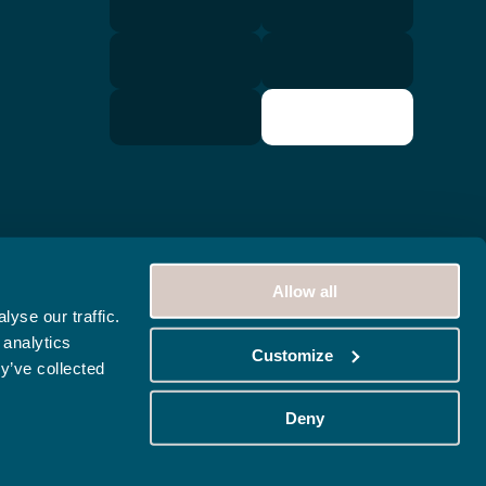
Allow all
yse our traffic.
 analytics
Customize
y’ve collected
Deny
gence Galopins