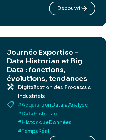
Découvrir
Journée Expertise –
Data Historian et Big
Data : fonctions,
évolutions, tendances
Digitalisation des Processus
Industriels
#AcquisitionData
#Analyse
#DataHistorian
#HistoriqueDonnées
#TempsRéel